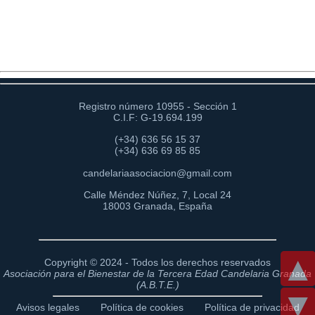
Registro número 10955 - Sección 1
C.I.F: G-19.694.199
(+34) 636 56 15 37
(+34) 636 69 85 85
candelariaasociacion@gmail.com
Calle Méndez Núñez, 7, Local 24
18003 Granada, España
▲
Copyright © 2024 - Todos los derechos reservados
Asociación para el Bienestar de la Tercera Edad Candelaria Granada
(A.B.T.E.)
▼
Avisos legales
Política de cookies
Política de privacidad