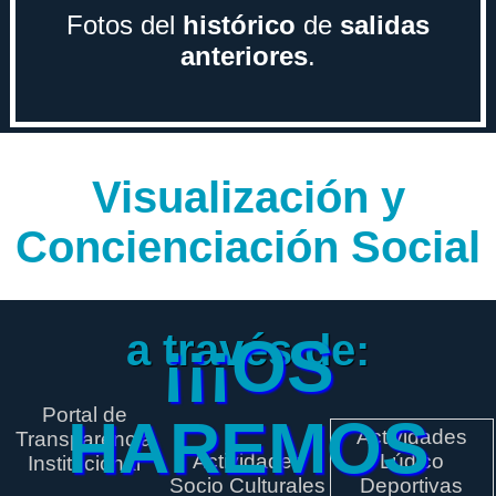
Fotos del
histórico
de
salidas
anteriores
.
Visualización y
Concienciación Social
a través de:
¡¡¡OS
Portal de
HAREMOS
Actividades
Transparencia
Actividades
Lúdico
Institucional
Socio Culturales
Deportivas