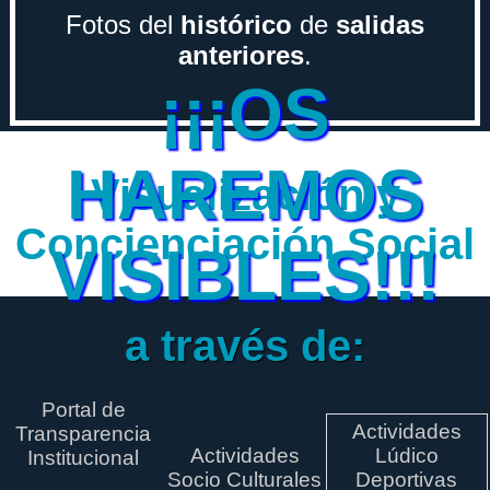
Fotos del
histórico
de
salidas
anteriores
.
¡¡¡OS
HAREMOS
Visualización y
Concienciación Social
VISIBLES!!!
a través de:
Portal de
Actividades
Transparencia
Actividades
Lúdico
Institucional
Socio Culturales
Deportivas