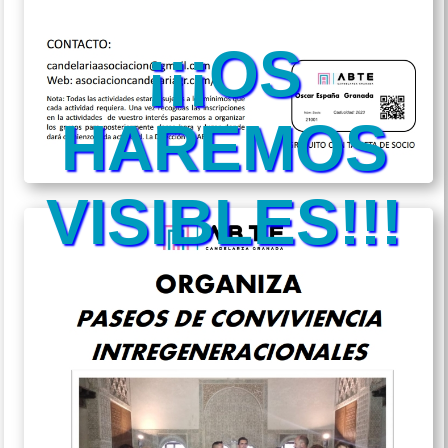
¡¡¡OS
HAREMOS
VISIBLES!!!