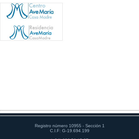
Registro número 10955 - Sección 1
C.I.F: G-19.694.199