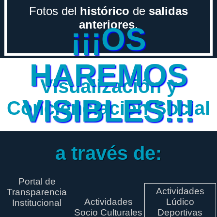
Fotos del
histórico
de
salidas
anteriores
.
¡¡¡OS
HAREMOS
Visualización y
VISIBLES!!!
Concienciación Social
a través de:
Portal de
Actividades
Transparencia
Actividades
Lúdico
Institucional
Socio Culturales
Deportivas