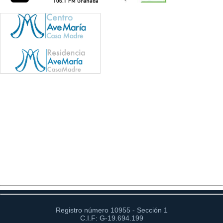
Registro número 10955 - Sección 1
C.I.F: G-19.694.199