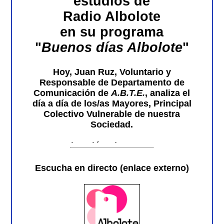
estudios de
Radio Albolote
en su programa
"
Buenos días Albolote
"
Hoy,
Juan Ruz, Voluntario y
Responsable de Departamento de
Comunicación de
A.B.T.E.
, analiza el
día a día de los/as Mayores, Principal
Colectivo Vulnerable de nuestra
Sociedad.
Una
situación
tristemente
muy
desconocida por muchos/as
pero
tan
presente para todos los miembros,
Escucha en directo (enlace externo)
voluntarios/as y Directiva de A.B.T.E.
Duración: 26mn.45s.