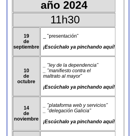
año 2024
Salud
Cristina Melgar Tovar (Granada)
11h30
Farmacia Mónica (Granada)
Férriz Trainer (Ourense)
19
_ "presentación"
Seguros
de
septiembre
¡Escúchalo ya pinchando aquí!
RYA Correduría seguros (GRANADA)
Servicio
_ "ley de la dependencia"
10
_ "manifiesto contra el
Viajes
de
maltrato al mayor"
octubre
Hoteles Meliá (Granada)
¡Escúchalo ya pinchando aquí!
Grupo Retiro (Madrid)
_ "plataforma web y servicios"
14
_ "delegación Galicia"
de
noviembre
¡Escúchalo ya pinchando aquí!