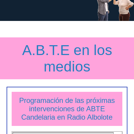
Alquileres
Cetursa Sierra Nevada, S.A. (Granada)
Consultoría
Consultoría Jurídica
A.B.T.E en los
Cursos
medios
Hostelería
Restaurante Pilar del Toro (Granada)
Otros Servicios
Programación de las próximas
Librería Técnica (España)
intervenciones de ABTE
Pinceladas (España)
Calortek (Granada)
Candelaria en Radio Albolote
Libreria Don Bosco (Granada)
Bodegas Bonaira (Málaga)