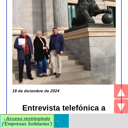
▲
18 de diciembre de 2024
▼
Entrevista telefónica a
Juan Nieto desde
- Acceso restringindo
- Acceso restringindo
+
reset
-
Radio Albolote
('Empresas Solidarias')
('Empresas Solidarias')