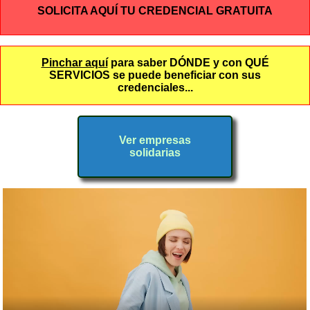
SOLICITA AQUÍ TU CREDENCIAL GRATUITA
Pinchar aquí
para saber DÓNDE y con QUÉ
SERVICIOS se puede beneficiar con sus
credenciales...
Ver empresas
ABTE Actividades
solidarias
A.B.T.E. Actividades Intergeneracionales (ABTE)
A.B.T.E. Actividades Náuticas (ABTE)
A.B.T.E. Club de Lectura (ABTE)
A.B.T.E. Esquí (ABTE)
A.B.T.E. Manualidades (ABTE)
A.B.T.E. Montaña (ABTE)
A.B.T.E. Paseos de Convivencia (ABTE)
A.B.T.E. Reflexología (ABTE)
A.B.T.E. Salidas Culturales (ABTE)
A.B.T.E. Senderismo (ABTE)
A.B.T.E. Tenis (ABTE)
A.B.T.E. Yoga (ABTE)