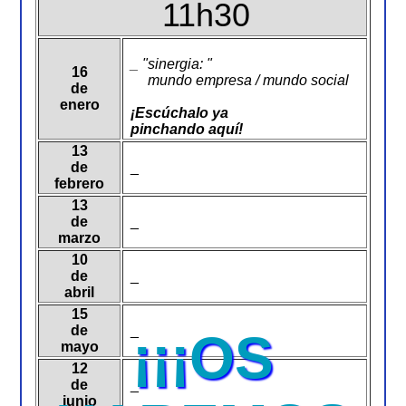
11h30
_ "sinergia: "
16
mundo empresa / mundo social
de
enero
¡Escúchalo ya
pinchando aquí!
13
de
_
febrero
13
de
_
marzo
10
de
_
abril
15
de
_
¡¡¡OS
mayo
12
de
_
junio