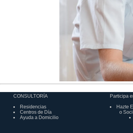
CONSULTORÍA
Participa e
Residencias
Hazte E
Centros de Día
o Soci
Ayuda a Domicilio