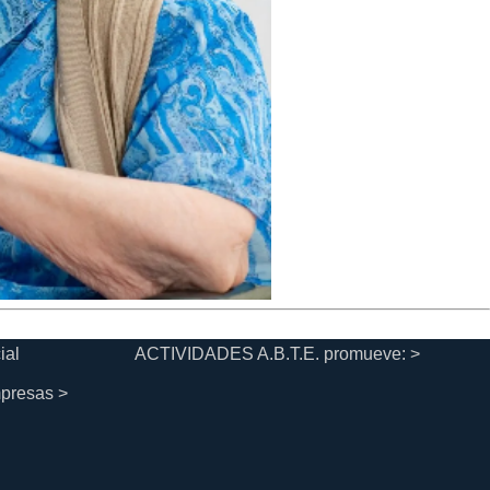
ial
ACTIVIDADES A.B.T.E. promueve: >
mpresas >