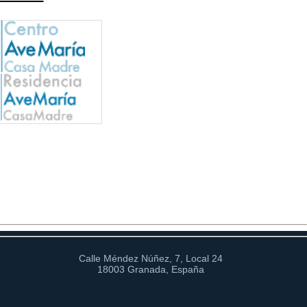
Calle Méndez Núñez, 7, Local 24
18003 Granada, España