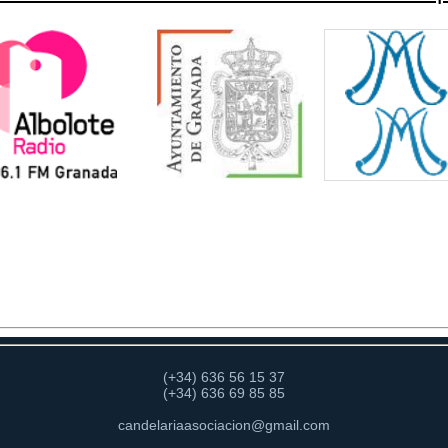
(+34) 636 56 15 37
(+34) 636 69 85 85
candelariaasociacion@gmail.com