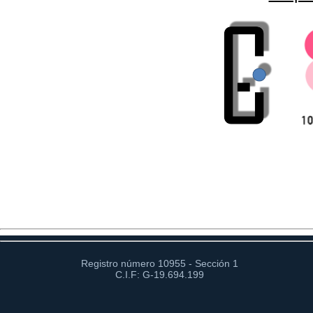
Registro número 10955 - Sección 1
C.I.F: G-19.694.199